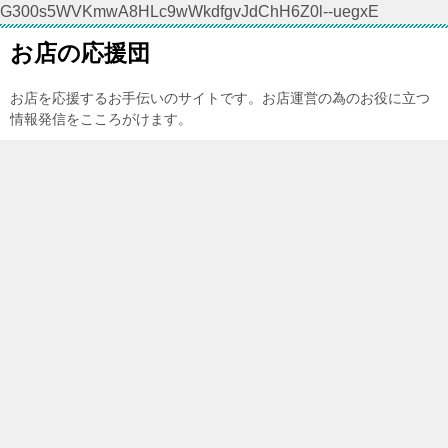
G300s5WVKmwA8HLc9wWkdfgvJdChH6Z0l--uegxE
お店の応援団
お店を応援するお手伝いのサイトです。お店運営の為のお役に立つ
情報発信をこころがけます。