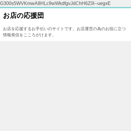
G300s5WVKmwA8HLc9wWkdfgvJdChH6Z0l--uegxE
お店の応援団
お店を応援するお手伝いのサイトです。お店運営の為のお役に立つ
情報発信をこころがけます。