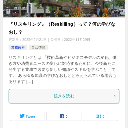
『リスキリング』（Reskilling）って？何の学びな
おし？
更新日：
2025年2月21日
公開日：
2022年11月29日
業務改善
自己啓発
リスキリングとは 「技術革新やビジネスモデルの変化、働
き方や消費者ニーズの変化に対応するために、今後新たに
発生する業務で必要な新しい知識やスキルを学ぶこと」で
す。 あらゆる知識の学びなおしととらえられている場合も
あります […]
続きを読む
Tweet
0
0