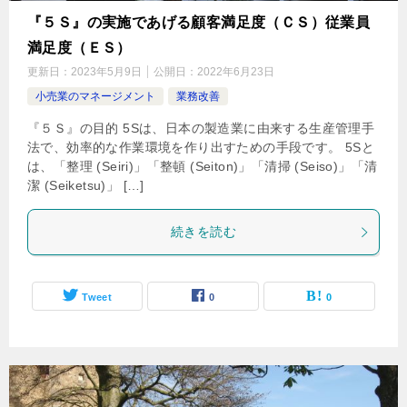
『５Ｓ』の実施であげる顧客満足度（ＣＳ）従業員
満足度（ＥＳ）
更新日：
2023年5月9日
公開日：
2022年6月23日
小売業のマネージメント
業務改善
『５Ｓ』の目的 5Sは、日本の製造業に由来する生産管理手
法で、効率的な作業環境を作り出すための手段です。 5Sと
は、「整理 (Seiri)」「整頓 (Seiton)」「清掃 (Seiso)」「清
潔 (Seiketsu)」 […]
続きを読む
Tweet
0
0