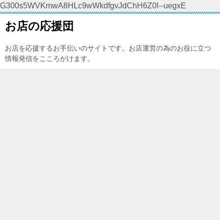
G300s5WVKmwA8HLc9wWkdfgvJdChH6Z0l--uegxE
お店の応援団
お店を応援するお手伝いのサイトです。お店運営の為のお役に立つ
情報発信をこころがけます。